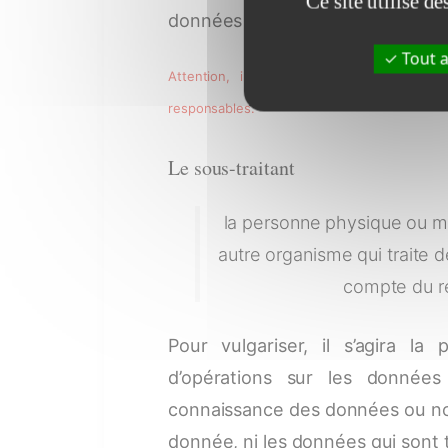
Ce site utilise d
données seront traitées pour att
Tout a
Attention, il peut y avoir plusieurs re
responsables.
Le sous-traitant
la personne physique ou mor
autre organisme qui traite 
compte du r
Pour vulgariser, il s’agira l
d’opérations sur les données 
connaissance des données ou non,
donnée, ni les données qui sont 