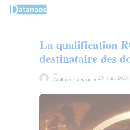
Panneau de gestion des cookies
Aller
au
contenu
La qualification R
destinataire des 
Par
·
29 mars 2024
Guillaume Veyradier