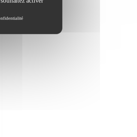
 souhaitez activer
nfidentialité