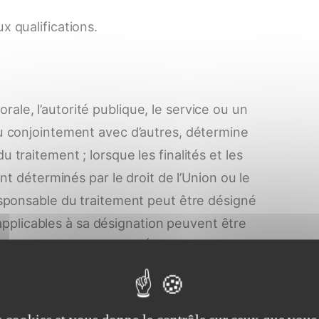
x qualifications.
ale, l’autorité publique, le service ou un
u conjointement avec d’autres, détermine
du traitement ; lorsque les finalités et les
t déterminés par le droit de l’Union ou le
esponsable du traitement peut être désigné
 applicables à sa désignation peuvent être
Union ou par le droit d’un État membre.
e de traitement est l’organisme qui décide
raitées (le but du traitement), et quelles