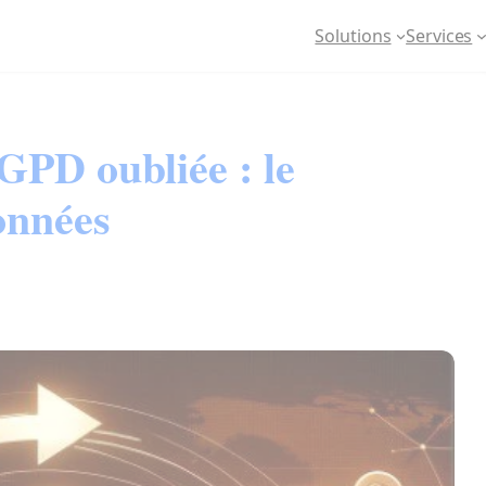
Solutions
Services
GPD oubliée : le
données