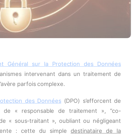
t Général sur la Protection des Données
rganismes intervenant dans un traitement de
’avère parfois complexe.
rotection des Données
(DPO) s’efforcent de
es de « responsable de traitement », “co-
e « sous-traitant », oubliant ou négligeant
férente : cette du simple
destinataire de la