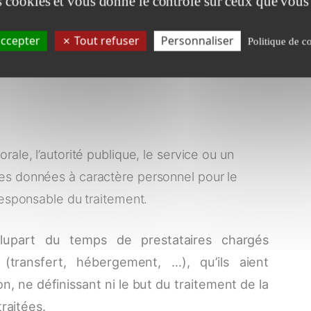
es cookies et vous donne le contrôle sur ceux que vous
eindre ce but.
ccepter
Tout refuser
Personnaliser
Politique de co
sponsables sur le même traitement. On parle alors de co-
ale, l’autorité publique, le service ou un
des données à caractère personnel pour le
esponsable du traitement.
a plupart du temps de prestataires chargés
(transfert, hébergement, …), qu’ils aient
 ne définissant ni le but du traitement de la
traitées.