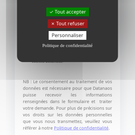
Tout accepter
Tout refuser
Personnaliser
Politique de confidentialité
Je consens à ce que les informations
délivrées puissent être exploitées par la
société Datanaos.
*
NB : Le consentement au traitement de vos
données est nécessaire pour que Datanaos
puisse recevoir les informations
renseignées dans le formulaire et traiter
votre demande. Pour plus de précisions sur
vos droits sur les données personnelles
que vous nous transmettez, veuillez vous
référer à notre
Politique de confidentialité
.