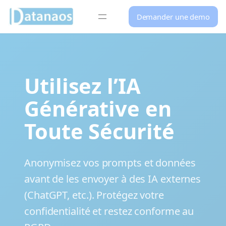
Panneau de gestion des cookies
Demander une demo
Aller
au
contenu
Utilisez l’IA
Générative en
Toute Sécurité
Anonymisez vos prompts et données
avant de les envoyer à des IA externes
(ChatGPT, etc.). Protégez votre
confidentialité et restez conforme au