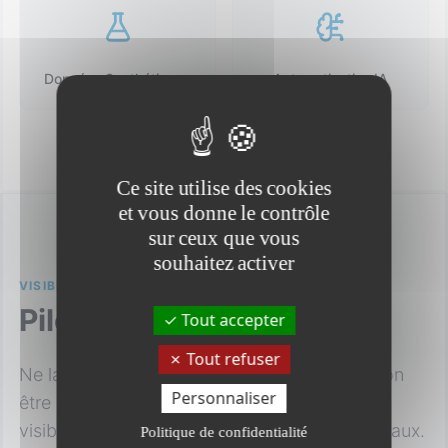
Données Synthétiques
Automatisation IA
Ce site utilise des cookies
et vous donne le contrôle
sur ceux que vous
souhaitez activer
VISIBILITÉ TOTALE
Pilotage & Traçabilité
Tout accepter
Tout refuser
Ne laissez plus vos processus d'anonymisation
Personnaliser
être des boîtes noires. Datanaos offre une
visibilité complète sur vos documents et journaux.
Politique de confidentialité