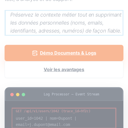
Préservez le contexte métier tout en supprimant
les données personnelles (noms, emails,
identifiants, adresses, numéros) de façon fiable.
Démo Documents & Logs
Voir les avantages
Log Processor – Event Stream
GET /api/v1/users/1042 (trace_id=9f2c)
user_id=1042 | nom=Dupont |
email=j.dupont@email.com