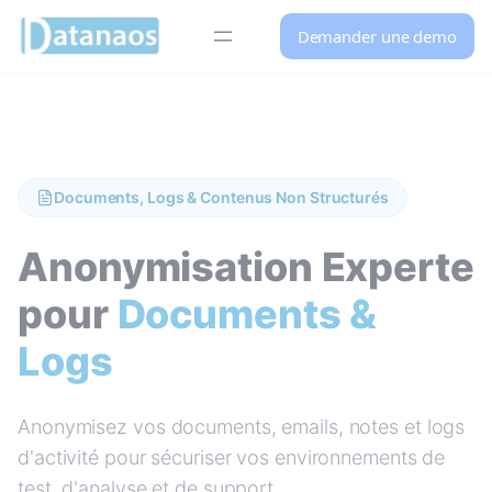
Panneau de gestion des cookies
Demander une demo
Aller
au
contenu
Documents, Logs & Contenus Non Structurés
Anonymisation Experte
pour
Documents &
Logs
Anonymisez vos documents, emails, notes et logs
d'activité pour sécuriser vos environnements de
test, d'analyse et de support.