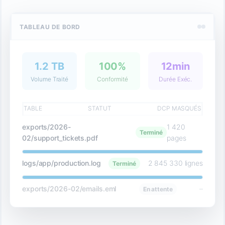
TABLEAU DE BORD
1.2 TB
100%
12min
Volume Traité
Conformité
Durée Exéc.
TABLE
STATUT
DCP MASQUÉS
exports/2026-
1 420
Terminé
02/support_tickets.pdf
pages
logs/app/production.log
2 845 330 lignes
Terminé
exports/2026-02/emails.eml
–
En attente