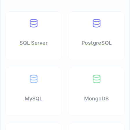
SQL Server
PostgreSQL
MySQL
MongoDB