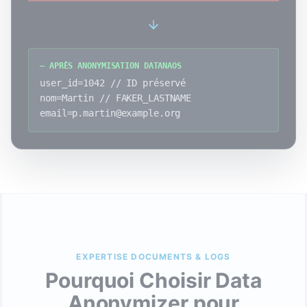
— APRÈS ANONYMISATION DATANAOS
user_id=1042 // ID préservé
nom=Martin // FAKER_LASTNAME
email=p.martin@example.org
EXPERTISE DOCUMENTS & LOGS
Pourquoi Choisir Data
Anonymizer pour