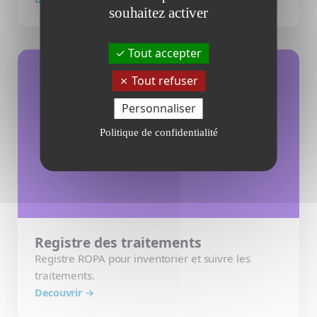
souhaitez activer
Tout accepter
Tout refuser
Personnaliser
Registre des traitements
Politique de confidentialité
Registre des traitements
Registre ROPA pour inventorier et suivre les
traitements.
Decouvrir →