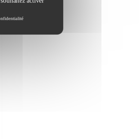
 souhaitez activer
nfidentialité