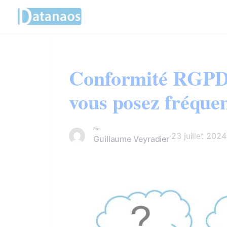
Panneau de gestion des cookies
Aller
au
contenu
Conformité RGPD 
vous posez fréque
Par
·
23 juillet 2024
Guillaume Veyradier