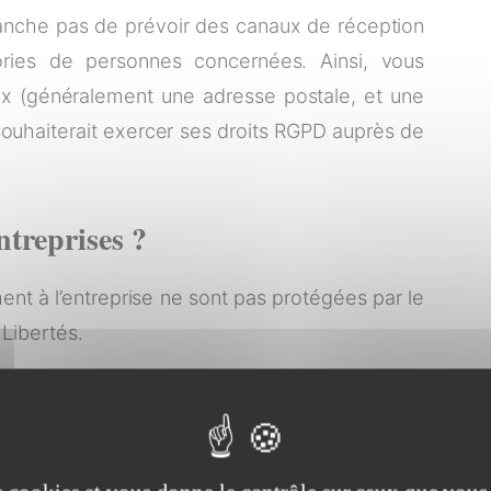
nche pas de prévoir des canaux de réception
ories de personnes concernées. Ainsi, vous
x (généralement une adresse postale, et une
ouhaiterait exercer ses droits RGPD auprès de
treprises ?
nt à l’entreprise ne sont pas protégées par le
 Libertés.
ment et sans durée de conservation :
a dénommination sociale ou les numéros