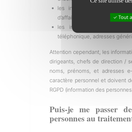
Ce site utilise d
les informations relatives au
d’affaires, résultats, …) ;
Tout a
les informations de conta
téléphonique, adresses gén
Attention cependant, les informati
dirigeants, chefs de direction / 
noms, prénoms, et adresses e-
caractère personnel et doivent 
RGPD (information des personnes,
Puis-je me passer de
personnes au traitement