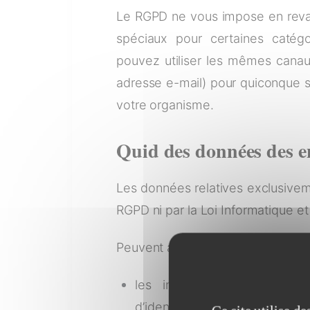
Le RGPD ne vous impose en reva
spéciaux pour certaines catég
pouvez utiliser les mêmes canau
adresse e-mail) pour quiconque s
votre organisme.
Quid des données des en
Les données relatives exclusiveme
RGPD ni par la Loi Informatique et
Peuvent ainsi être traitées libre
les informations comme l
d’identification (Siret / Siren) ;