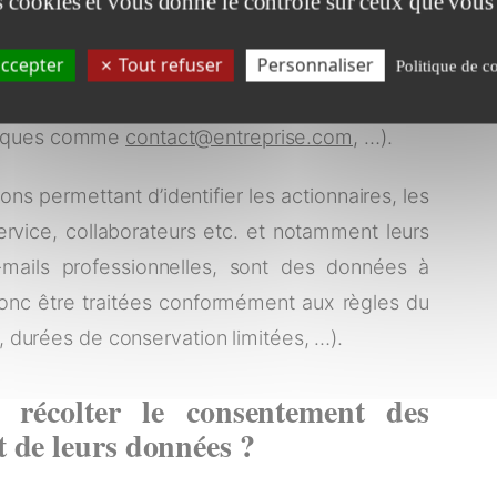
es cookies et vous donne le contrôle sur ceux que vous
x activités de l’entreprise (secteur, chiffre
ccepter
Tout refuser
Personnaliser
Politique de co
ct non nominatives (numéros de standard
ériques comme
contact@entreprise.com,
…).
ons permettant d’identifier les actionnaires, les
service, collaborateurs etc. et notamment leurs
mails professionnelles, sont des données à
donc être traitées conformément aux règles du
 durées de conservation limitées, …).
 récolter le consentement des
 de leurs données ?