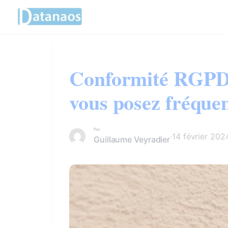
Panneau de gestion des cookies
Aller
au
contenu
Conformité RGPD 
vous posez fréque
Par
·
14 février 202
Guillaume Veyradier