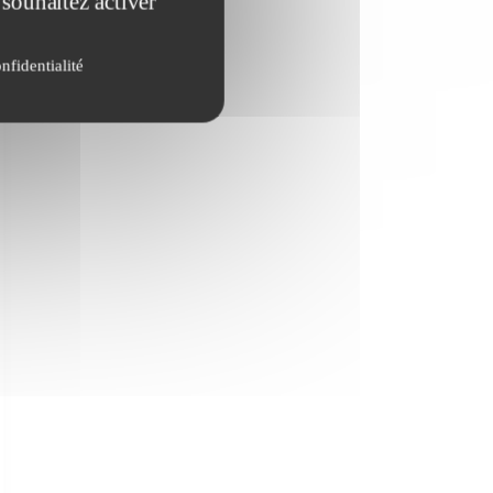
 souhaitez activer
nfidentialité