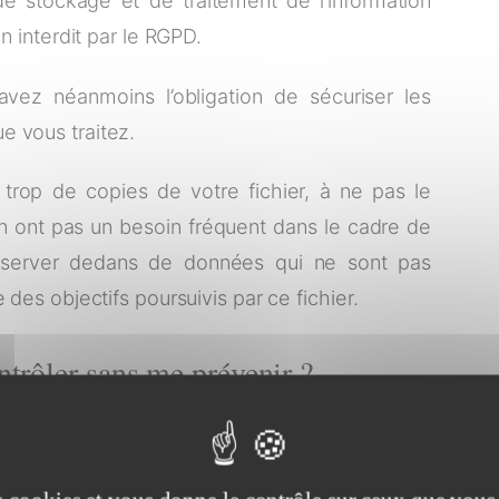
e stockage et de traitement de l’information
en interdit par le RGPD.
ez néanmoins l’obligation de sécuriser les
e vous traitez.
r trop de copies de votre fichier, à ne pas le
n ont pas un besoin fréquent dans le cadre de
onserver dedans de données qui ne sont pas
 des objectifs poursuivis par ce fichier.
trôler sans me prévenir ?
s de contrôle
à sa disposition, ainsi que le