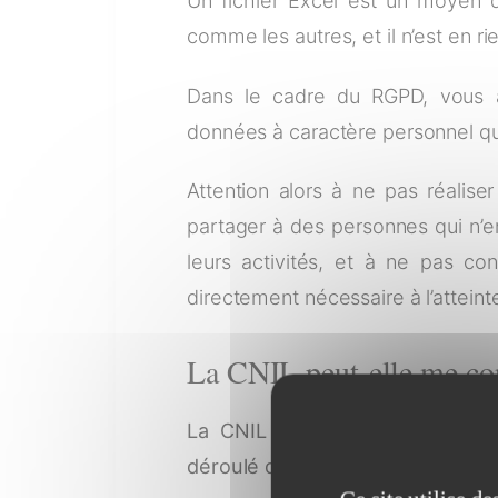
Un fichier Excel est un moyen d
comme les autres, et il n’est en ri
Dans le cadre du RGPD, vous av
données à caractère personnel qu
Attention alors à ne pas réalise
partager à des personnes qui n’e
leurs activités, et à ne pas c
directement nécessaire à l’atteinte
La CNIL peut-elle me con
La CNIL a
publié les méthode
déroulé d’un contrôle.