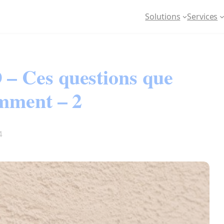
Solutions
Services
– Ces questions que
mment – 2
4