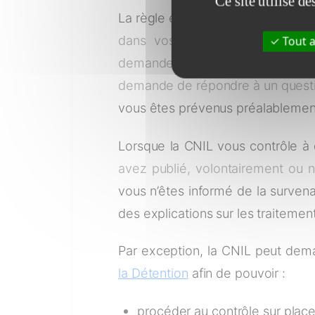
Ce site utilise d
La règle est que lors d’un contrôl
dans vos locaux pour opérer a
Tout a
demande de vous déplacer afin d
demande de répondre à un question
vous êtes prévenus préalablemen
Lorsque la CNIL vous contrôle à
avez publié, volontairement ou 
vous n’êtes informé de la surve
des explications sur les traiteme
Par exception, la CNIL peut dema
la Détention
afin de pouvoir :
procéder au contrôle sur plac