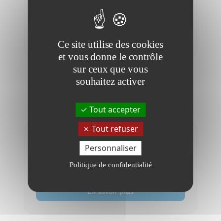
Voir notre offre pour les
associations sportives
En savoir plus
Ce site utilise des cookies
et vous donne le contrôle
sur ceux que vous
souhaitez activer
En savoir plus
Tout accepter
Tout refuser
DPO pour les associations
Personnaliser
sportives
Notre offre RGPD dédiée aux associations
Politique de confidentialité
sportives.
En savoir plus