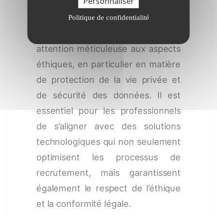
Personnaliser
L’intégration de l’IA dans le
recrutement offre des avantages
Politique de confidentialité
significatifs, mais elle exige une
attention méticuleuse aux aspects
éthiques, en particulier en matière
de protection de la vie privée et
de sécurité des données. Il est
essentiel pour les professionnels
de s’aligner avec des solutions
technologiques qui non seulement
optimisent les processus de
recrutement, mais garantissent
également le respect de l’éthique
et la conformité légale.