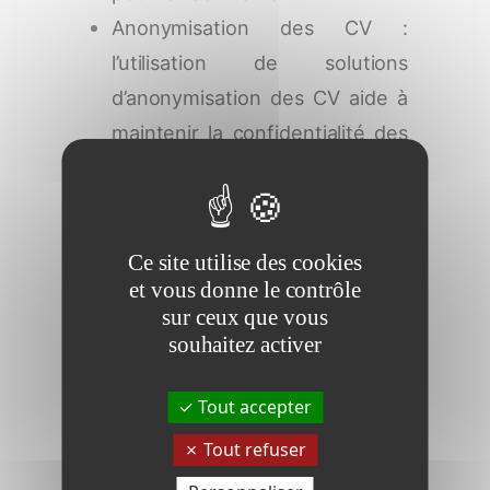
Anonymisation des CV :
l’utilisation de solutions
d’anonymisation des CV aide à
maintenir la confidentialité des
candidats tout en permettant
une évaluation objective.
Sécurité renforcée : investir
Ce site utilise des cookies
dans des technologies de
et vous donne le contrôle
cybersécurité avancées pour
sur ceux que vous
protéger les données contre
souhaitez activer
les violations.
Tout accepter
—
Tout refuser