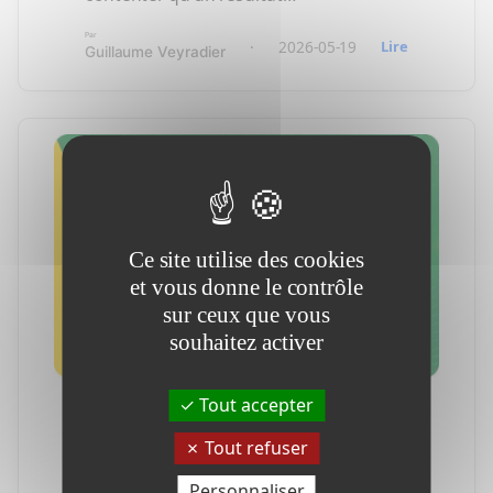
Par
:
·
2026-05-19
Lire
Guillaume Veyradier
Comment
évaluer
la
fiabilité
d’une
IA
?
Découvrez
la
Ce site utilise des cookies
matrice
et vous donne le contrôle
de
confusion
sur ceux que vous
souhaitez activer
Tout accepter
PROTECTION DES DONNÉES
Tout refuser
RGPD : l’usage limité du numéro
Personnaliser