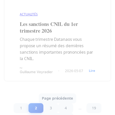
ACTUALITÉS
Les sanctions CNIL du 1er
trimestre 2026
Chaque trimestre Datanaos vous
propose un résumé des dernières
sanctions importantes prononcées par
la CNIL.
Par
:
·
2026-05-07
Lire
Guillaume Veyradier
Les
sanctions
CNIL
du
1er
Page précédente
trimestre
2026
1
2
3
4
…
19