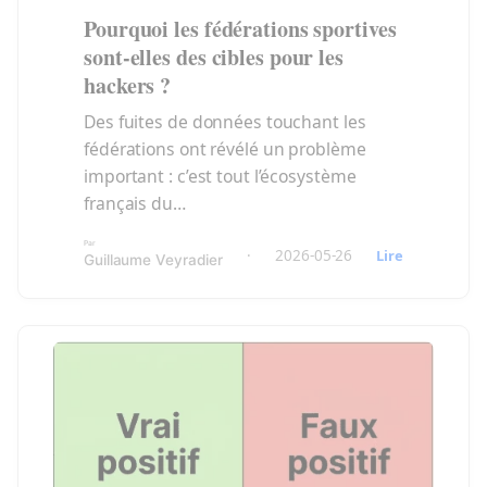
Pourquoi les fédérations sportives
sont-elles des cibles pour les
hackers ?
Des fuites de données touchant les
fédérations ont révélé un problème
important : c’est tout l’écosystème
français du…
Par
:
·
2026-05-26
Lire
Guillaume Veyradier
Pourquoi
les
fédérations
sportives
sont-
elles
des
cibles
pour
les