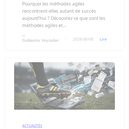
Pourquoi les méthodes agiles
rencontrent-elles autant de succès
aujourd’hui ? Découvrez ce que sont les
méthodes agiles et…
Par
:
·
2026-06-08
Lire
Guillaume Veyradier
Qu’est-
ce
que
la
méthode
Agile
et
SCRUM
?
Principes
et
enjeux
ACTUALITÉS