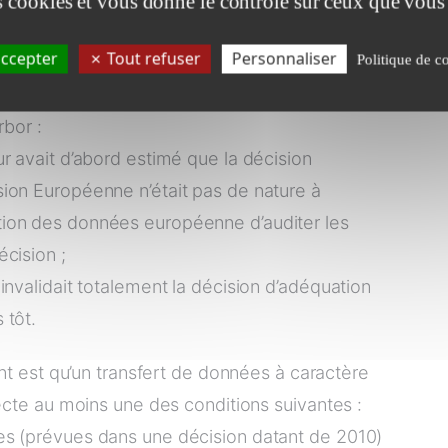
es cookies et vous donne le contrôle sur ceux que vous
 2014, porté l’affaire une première fois
nion Européenne.
ccepter
Tout refuser
Personnaliser
Politique de co
oncernant cette affaire (rendue en 2015), à
rbor :
r avait d’abord estimé que la décision
ion Européenne n’était pas de nature à
ion des données européenne d’auditer les
cision ;
invalidait totalement la décision d’adéquation
 tôt.
oint est qu’un transfert de données à caractère
pecte au moins une des conditions suivantes :
es (prévues dans une décision datant de 2010)