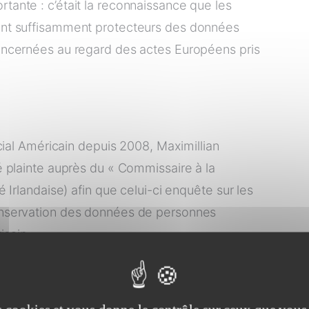
ante : c’était la reconnaissance que les
nt suffisamment protecteurs des données
oncernées au regard des actes Européens pris
cial Américain depuis 2008, Maximillian
 plainte auprès du « Commissaire à la
 Irlandaise) afin que celui-ci enquête sur les
nservation des données de personnes
icain.
ise d’instruire sa plainte (au motif que le Safe
ne d’année plus tôt par la Commission