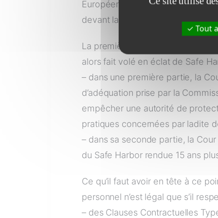
Ce site utilise d
Européenne), M. Schrems avait , en
devant la Cour de Justice de l’U
Tout a
La première décision de la CJUE c
alors fait volé en éclat de Safe Ha
– dans une première partie, la Cou
d’adéquation prise par la Commiss
empêcher une autorité de protect
pratiques concernées par ladite dé
– dans sa seconde partie, la Cour 
du Safe Harbor rendue 15 ans plus
Ce qu’il faut avoir en tête à ce p
personnel n’est légal que s’il res
– des Clauses Contractuelles Typ