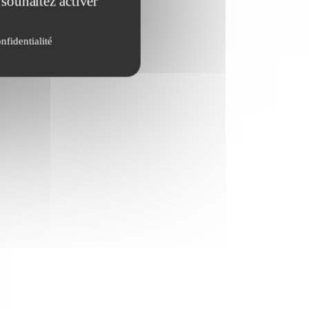
 souhaitez activer
nfidentialité