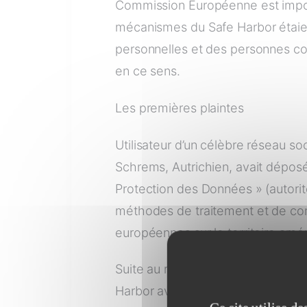
Commission Européenne est import
mécanismes du Safe Harbor étaie
personnelles et des personnes c
en ce sens.
Les premières plaintes
Utilisateur d’un célèbre réseau so
Schrems, Autrichien, avait déposé
Protection des Données » (autorité
méthodes de traitement et de co
européennes sur le territoire amér
Suite au refus de l’autorité Irlanda
Harbor avait été validé une dizai