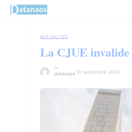
Panneau de gestion des cookies
Aller
au
contenu
ACTUALITÉS
La CJUE invalide 
Par
·
18 septembre 2020
datanaos