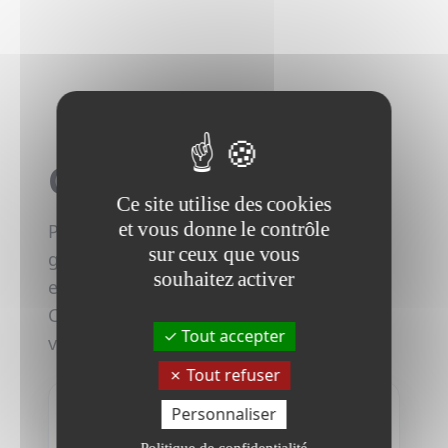
Contactez-nous !
Ce site utilise des cookies
et vous donne le contrôle
Préparez-vous aux imprévus et
sur ceux que vous
garantissez une réponse rapide et
souhaitez activer
efficace face aux violations de données.
Contactez nos experts pour organiser
Tout accepter
votre simulation personnalisée.
Tout refuser
Personnaliser
LES CHAMPS MARQUÉS D'UNE * SONT
OBLIGATOIRES
Politique de confidentialité