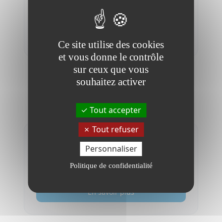
Voir notre offre pour les
associations sportives
En savoir plus
Ce site utilise des cookies
et vous donne le contrôle
sur ceux que vous
souhaitez activer
En savoir plus
Tout accepter
Tout refuser
DPO pour les associations
Personnaliser
sportives
Notre offre RGPD dédiée aux associations
Politique de confidentialité
sportives.
En savoir plus