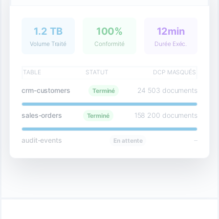
1.2 TB
100%
12min
Volume Traité
Conformité
Durée Exéc.
TABLE
STATUT
DCP MASQUÉS
crm-customers
24 503 documents
Terminé
sales-orders
158 200 documents
Terminé
audit-events
–
En attente