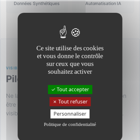
Données Synthétiques
Automatisation IA
Ce site utilise des cookies
et vous donne le contrôle
sur ceux que vous
VISIBILITÉ TOTALE
souhaitez activer
Pilotage & Traçabilité
Tout accepter
Ne laissez plus vos processus d'anonymisation
Tout refuser
être des boîtes noires. Datanaos offre une
visibilité complète sur vos index Elasticsearch.
Personnaliser
Politique de confidentialité
Tableaux de Bord Intuitifs