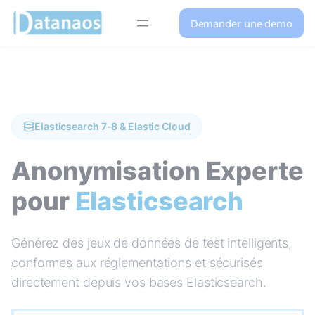
Panneau de gestion des cookies
Demander une demo
Aller
au
contenu
Elasticsearch 7-8 & Elastic Cloud
Anonymisation Experte
pour
Elasticsearch
Générez des jeux de données de test intelligents,
conformes aux réglementations et sécurisés
directement depuis vos bases Elasticsearch.