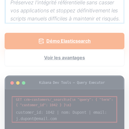
Préservez l'intégrité référentielle sans casser
vos applications et stoppez définitivement les
scripts manuels difficiles à maintenir et risqués.
Démo Elasticsearch
Voir les avantages
Kibana Dev Tools – Query Executor
GET crm-customers/_search\n{\n "query": { "term":
{ "customer_id": 1042 } }\n}
customer_id: 1042 | nom: Dupont | email:
j.dupont@email.com