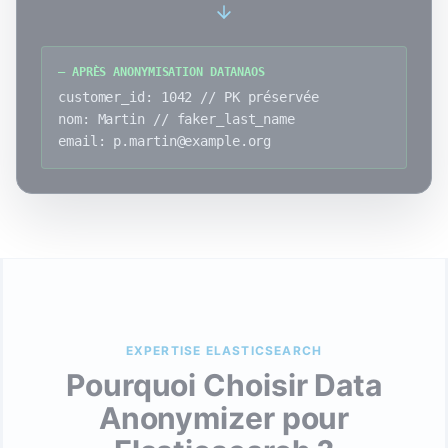
— APRÈS ANONYMISATION DATANAOS
customer_id: 1042 // PK préservée
nom: Martin // faker_last_name
email: p.martin@example.org
EXPERTISE ELASTICSEARCH
Pourquoi Choisir Data
Anonymizer pour