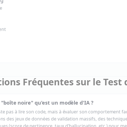
ng
ce
ent
ions Fréquentes sur le Test d
"boîte noire" qu'est un modèle d'IA ?
ste pas à lire son code, mais à évaluer son comportement fa
sons des jeux de données de validation massifs, des techniq
ues (score de pertinence, taux d'hallucination, etc.) pour me