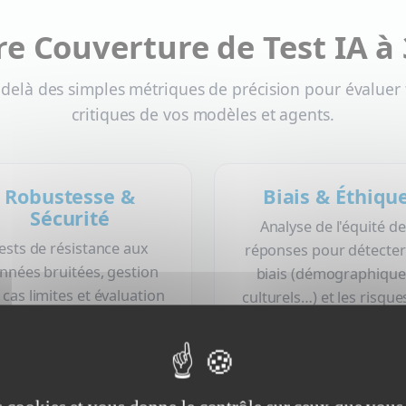
e Couverture de Test IA à
delà des simples métriques de précision pour évaluer 
critiques de vos modèles et agents.
Robustesse &
Biais & Éthiqu
Sécurité
Analyse de l'équité d
ests de résistance aux
réponses pour détecter
nnées bruitées, gestion
biais (démographique
 cas limites et évaluation
culturels…) et les risque
de la vulnérabilité aux
génération de conte
aques (prompt injection,
toxique ou discriminato
jailbreaking).