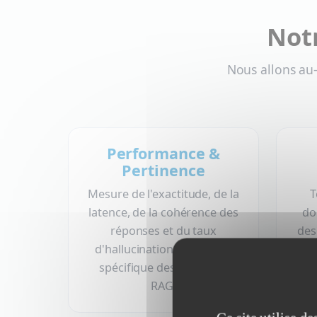
Notr
Nous allons au-
Performance &
Pertinence
Mesure de l'exactitude, de la
T
latence, de la cohérence des
do
réponses et du taux
des
d'hallucination. Validation
spécifique des systèmes
att
RAG.