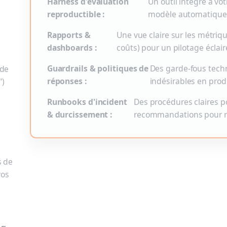
Harness d'évaluation
Un outil intégré à vo
reproductible :
modèle automatique
Rapports &
Une vue claire sur les métriques
dashboards :
coûts) pour un pilotage éclair
Guardrails & politiques de
Des garde-fous tech
 de
réponses :
indésirables en prod
")
Runbooks d'incident
Des procédures claires po
& durcissement :
recommandations pour ren
s de
vos