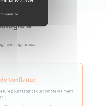
 souhaitez activer
nfidentialité
dologie &
ngénierie rigoureux,
 de Confiance
mesure pour tester ce qui compte vraiment
r.