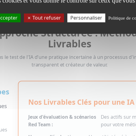
es cookies et vous donne le contrôle sur ceux que vous
ccepter
Tout refuser
Personnaliser
Politique de co
pproche Structurée : Métho
Livrables
le test de l'IA d'une pratique incertaine à un processus d'i
transparent et créateur de valeur.
pes
Nos Livrables Clés pour une IA
ues
Jeux d'évaluation & scénarios
Des actifs sur 
Red Team :
pour votre métie
ques