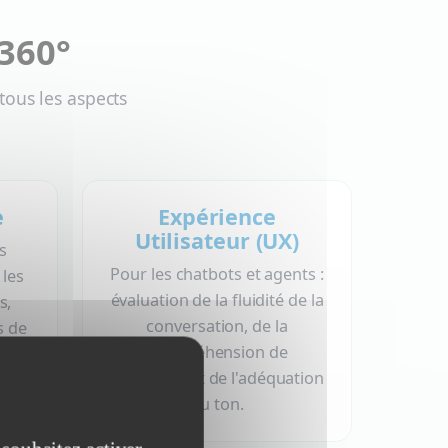
 360°
tous les aspects
e
Expérience
Utilisateur (UX)
es
Pour les chatbots et agents :
 les
évaluation de la fluidité de la
s,
conversation, de la
s de
compréhension de
nu
l'intention et de l'adéquation
ire.
du ton.