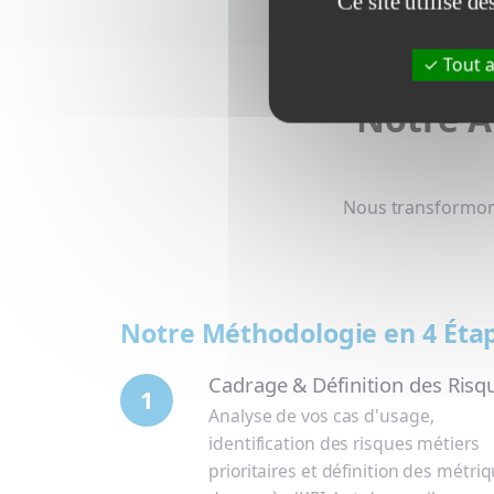
Ce site utilise d
Tout a
Notre A
Nous transformons 
Notre Méthodologie en 4 Éta
Cadrage & Définition des Risq
1
Analyse de vos cas d'usage,
identification des risques métiers
prioritaires et définition des métri