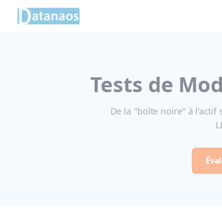
Panneau de gestion des cookies
Aller
au
contenu
Tests de Mod
De la "boîte noire" à l'actif
L
Éval