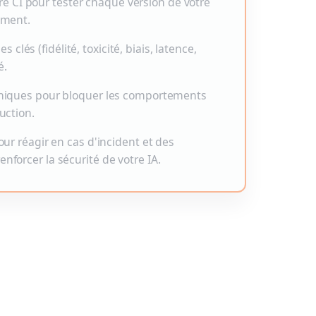
tre CI pour tester chaque version de votre
ment.
 clés (fidélité, toxicité, biais, latence,
é.
niques pour bloquer les comportements
uction.
ur réagir en cas d'incident et des
forcer la sécurité de votre IA.