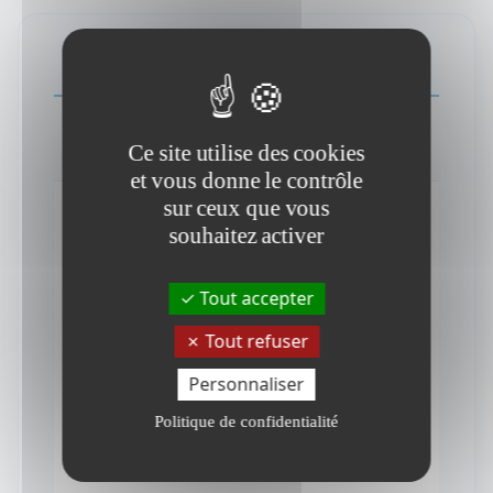
Individuel (Inter)
Equipe (Intra / Sur-mesure)
Ce site utilise des cookies
et vous donne le contrôle
sur ceux que vous
PROCHAINES SESSIONS
souhaitez activer
Tout accepter
Places disponibles
Tout refuser
Prix / participant
Personnaliser
1800€
Politique de confidentialité
HT / pers
Référence : F02