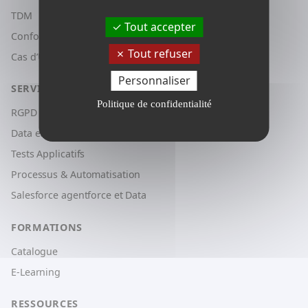
TDM
Tout accepter
Conformité RGPD
Tout refuser
Cas d’Usage & Innovation
Personnaliser
SERVICES
Politique de confidentialité
RGPD & Conformité
Data et IA
Tests Applicatifs
Processus & Automatisation
Salesforce agentforce et Data
FORMATIONS
Catalogue
E-Learning
RESSOURCES