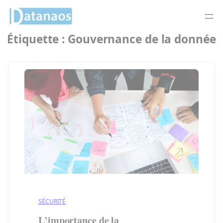
Panneau de gestion des cookies
Étiquette :
Gouvernance de la donnée
Aller
au
contenu
SÉCURITÉ
L’importance de la