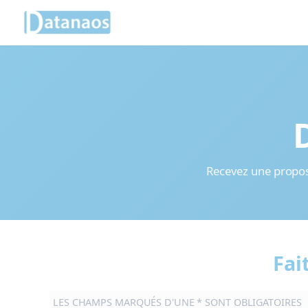
Panneau de gestion des cookies
Aller
au
contenu
Recevez une proposi
Fai
LES CHAMPS MARQUÉS D'UNE * SONT OBLIGATOIRES