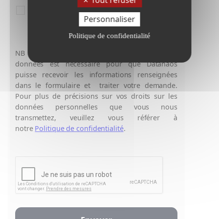
Je consens à ce que les informations délivrées puissent
Personnaliser
être exploitées par la société Datanaos.
*
Politique de confidentialité
NB : Le consentement au traitement de vos
données est nécessaire pour que Datanaos
puisse recevoir les informations renseignées
dans le formulaire et traiter votre demande.
Pour plus de précisions sur vos droits sur les
données personnelles que vous nous
transmettez, veuillez vous référer à
notre
Politique de confidentialité
.