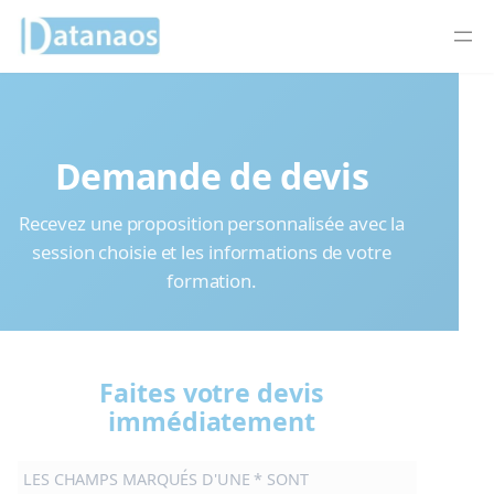
Panneau de gestion des cookies
Aller
au
contenu
Demande de devis
Recevez une proposition personnalisée avec la
session choisie et les informations de votre
formation.
Faites votre devis
immédiatement
LES CHAMPS MARQUÉS D'UNE * SONT